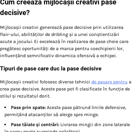
Cum creează mijlocașii creativi pase
decisive?
Mijlocașii creativi generează pase decisive prin utilizarea
flair-ului, abilităților de dribling și a unei conștientizări
acute a jocului. Ei excelează în realizarea de pase cheie care
pregătesc oportunități de a marca pentru coechipierii lor,
influențând semnificativ dinamica ofensivă a echipei.
Tipuri de pase care duc la pase decisive
Mijlocașii creativi folosesc diverse tehnici
de pasare pentru
a
crea pase decisive. Aceste pase pot fi clasificate în funcție de
stilul și rezultatul dorit.
Pase prin spate:
Aceste pase pătrund liniile defensive,
permițând atacanților să alerge spre minge.
Pase tăiate și centrări:
Livrarea mingii din zone laterale
în careu poate surprinde apărătorii.