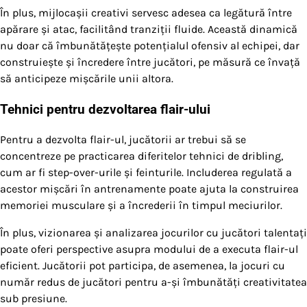
În plus, mijlocașii creativi servesc adesea ca legătură între
apărare și atac, facilitând tranziții fluide. Această dinamică
nu doar că îmbunătățește potențialul ofensiv al echipei, dar
construiește și încredere între jucători, pe măsură ce învață
să anticipeze mișcările unii altora.
Tehnici pentru dezvoltarea flair-ului
Pentru a dezvolta flair-ul, jucătorii ar trebui să se
concentreze pe practicarea diferitelor tehnici de dribling,
cum ar fi step-over-urile și feinturile. Includerea regulată a
acestor mișcări în antrenamente poate ajuta la construirea
memoriei musculare și a încrederii în timpul meciurilor.
În plus, vizionarea și analizarea jocurilor cu jucători talentați
poate oferi perspective asupra modului de a executa flair-ul
eficient. Jucătorii pot participa, de asemenea, la jocuri cu
număr redus de jucători pentru a-și îmbunătăți creativitatea
sub presiune.