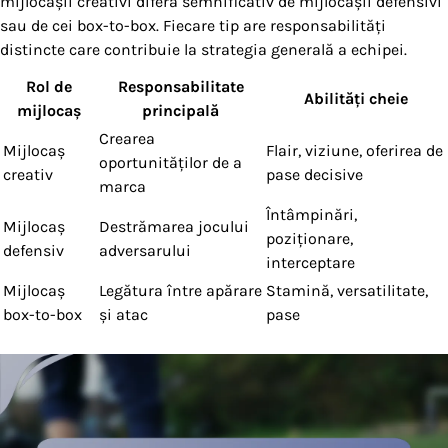
mijlocașii creativi diferă semnificativ de mijlocașii defensivi
sau de cei box-to-box. Fiecare tip are responsabilități
distincte care contribuie la strategia generală a echipei.
Rol de
Responsabilitate
Abilități cheie
mijlocaș
principală
Crearea
Mijlocaș
Flair, viziune, oferirea de
oportunităților de a
creativ
pase decisive
marca
Întâmpinări,
Mijlocaș
Destrămarea jocului
poziționare,
defensiv
adversarului
interceptare
Mijlocaș
Legătura între apărare
Stamină, versatilitate,
box-to-box
și atac
pase