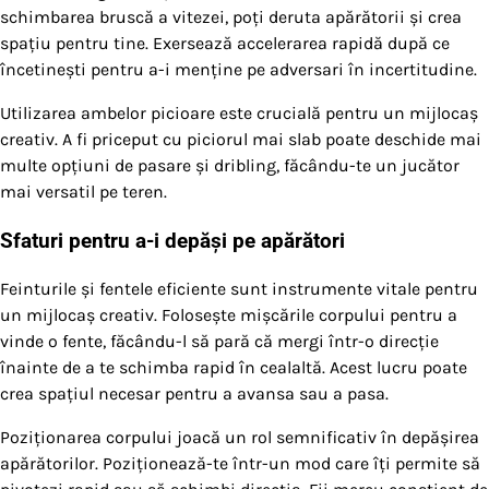
schimbarea bruscă a vitezei, poți deruta apărătorii și crea
spațiu pentru tine. Exersează accelerarea rapidă după ce
încetinești pentru a-i menține pe adversari în incertitudine.
Utilizarea ambelor picioare este crucială pentru un mijlocaș
creativ. A fi priceput cu piciorul mai slab poate deschide mai
multe opțiuni de pasare și dribling, făcându-te un jucător
mai versatil pe teren.
Sfaturi pentru a-i depăși pe apărători
Feinturile și fentele eficiente sunt instrumente vitale pentru
un mijlocaș creativ. Folosește mișcările corpului pentru a
vinde o fente, făcându-l să pară că mergi într-o direcție
înainte de a te schimba rapid în cealaltă. Acest lucru poate
crea spațiul necesar pentru a avansa sau a pasa.
Poziționarea corpului joacă un rol semnificativ în depășirea
apărătorilor. Poziționează-te într-un mod care îți permite să