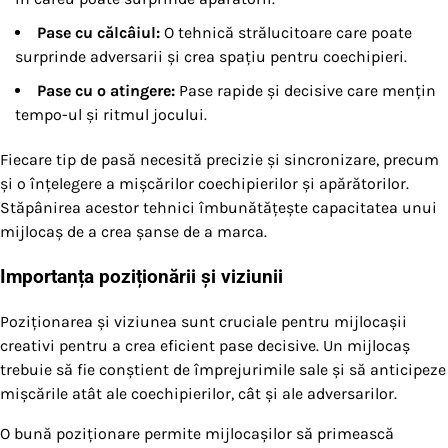
Pase cu călcâiul:
O tehnică strălucitoare care poate
surprinde adversarii și crea spațiu pentru coechipieri.
Pase cu o atingere:
Pase rapide și decisive care mențin
tempo-ul și ritmul jocului.
Fiecare tip de pasă necesită precizie și sincronizare, precum
și o înțelegere a mișcărilor coechipierilor și apărătorilor.
Stăpânirea acestor tehnici îmbunătățește capacitatea unui
mijlocaș de a crea șanse de a marca.
Importanța poziționării și viziunii
Poziționarea și viziunea sunt cruciale pentru mijlocașii
creativi pentru a crea eficient pase decisive. Un mijlocaș
trebuie să fie conștient de împrejurimile sale și să anticipeze
mișcările atât ale coechipierilor, cât și ale adversarilor.
O bună poziționare permite mijlocașilor să primească