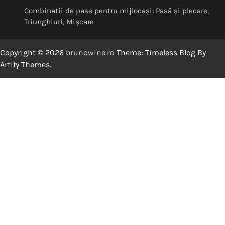
Combinatii de pase pentru mijlocași: Pasă și plecare,
Triunghiuri, Mișcare
Copyright © 2026
brunowine.ro
Theme: Timeless Blog By
Artify Themes
.