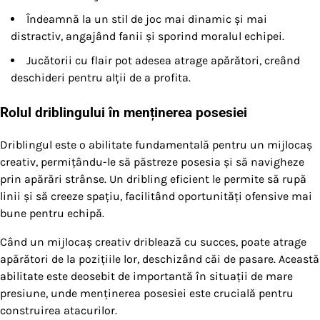
Îndeamnă la un stil de joc mai dinamic și mai
distractiv, angajând fanii și sporind moralul echipei.
Jucătorii cu flair pot adesea atrage apărători, creând
deschideri pentru alții de a profita.
Rolul driblingului în menținerea posesiei
Driblingul este o abilitate fundamentală pentru un mijlocaș
creativ, permițându-le să păstreze posesia și să navigheze
prin apărări strânse. Un dribling eficient le permite să rupă
linii și să creeze spațiu, facilitând oportunități ofensive mai
bune pentru echipă.
Când un mijlocaș creativ driblează cu succes, poate atrage
apărători de la pozițiile lor, deschizând căi de pasare. Această
abilitate este deosebit de importantă în situații de mare
presiune, unde menținerea posesiei este crucială pentru
construirea atacurilor.