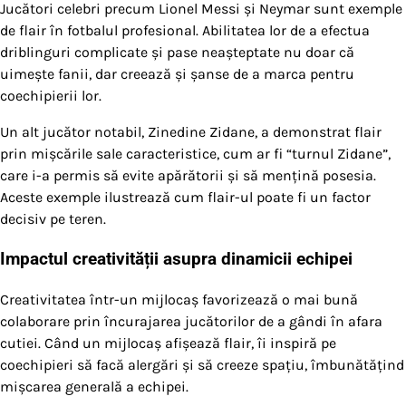
Jucători celebri precum Lionel Messi și Neymar sunt exemple
de flair în fotbalul profesional. Abilitatea lor de a efectua
driblinguri complicate și pase neașteptate nu doar că
uimește fanii, dar creează și șanse de a marca pentru
coechipierii lor.
Un alt jucător notabil, Zinedine Zidane, a demonstrat flair
prin mișcările sale caracteristice, cum ar fi “turnul Zidane”,
care i-a permis să evite apărătorii și să mențină posesia.
Aceste exemple ilustrează cum flair-ul poate fi un factor
decisiv pe teren.
Impactul creativității asupra dinamicii echipei
Creativitatea într-un mijlocaș favorizează o mai bună
colaborare prin încurajarea jucătorilor de a gândi în afara
cutiei. Când un mijlocaș afișează flair, îi inspiră pe
coechipieri să facă alergări și să creeze spațiu, îmbunătățind
mișcarea generală a echipei.