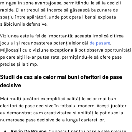
mingea în zone avantajoase, permițându-le să ia decizii
rapide. Ei ar trebui să încerce să găsească buzunare de
spațiu între apărători, unde pot opera liber și exploata
slăbiciunile defensive.
Viziunea este la fel de importantă; aceasta implică citirea
jocului și recunoașterea potențialelor căi
de pasare
.
Mijlocașii cu o viziune excepțională pot observa oportunități
pe care alții le-ar putea rata, permițându-le să ofere pase
precise și la timp.
Studii de caz ale celor mai buni oferitori de pase
decisive
Mai mulți jucători exemplifică calitățile celor mai buni
oferitori de pase decisive în fotbalul modern. Acești jucători
au demonstrat cum creativitatea și abilitățile pot duce la
numeroase pase decisive de-a lungul carierei lor.
Kevin De Bruyne:
Cunoscut pentru pasele sale precise