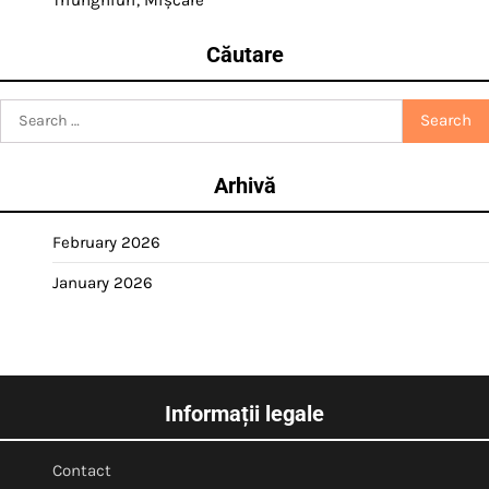
Căutare
Search
for:
Arhivă
February 2026
January 2026
Informații legale
Contact