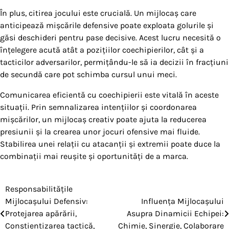
În plus, citirea jocului este crucială. Un mijlocaș care
anticipează mișcările defensive poate exploata golurile și
găsi deschideri pentru pase decisive. Acest lucru necesită o
înțelegere acută atât a pozițiilor coechipierilor, cât și a
tacticilor adversarilor, permițându-le să ia decizii în fracțiuni
de secundă care pot schimba cursul unui meci.
Comunicarea eficientă cu coechipierii este vitală în aceste
situații. Prin semnalizarea intențiilor și coordonarea
mișcărilor, un mijlocaș creativ poate ajuta la reducerea
presiunii și la crearea unor jocuri ofensive mai fluide.
Stabilirea unei relații cu atacanții și extremii poate duce la
combinații mai reușite și oportunități de a marca.
Responsabilitățile
Post
Mijlocașului Defensiv:
Influența Mijlocașului
navigation
Protejarea apărării,
Asupra Dinamicii Echipei:
Conștientizarea tactică,
Chimie, Sinergie, Colaborare