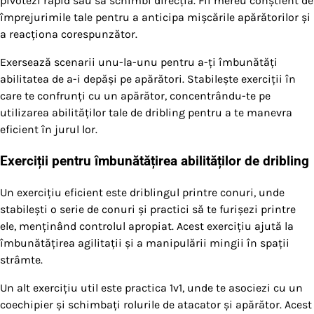
pivotezi rapid sau să schimbi direcția. Fii mereu conștient de
împrejurimile tale pentru a anticipa mișcările apărătorilor și
a reacționa corespunzător.
Exersează scenarii unu-la-unu pentru a-ți îmbunătăți
abilitatea de a-i depăși pe apărători. Stabilește exerciții în
care te confrunți cu un apărător, concentrându-te pe
utilizarea abilităților tale de dribling pentru a te manevra
eficient în jurul lor.
Exerciții pentru îmbunătățirea abilităților de dribling
Un exercițiu eficient este driblingul printre conuri, unde
stabilești o serie de conuri și practici să te furișezi printre
ele, menținând controlul apropiat. Acest exercițiu ajută la
îmbunătățirea agilitații și a manipulării mingii în spații
strâmte.
Un alt exercițiu util este practica 1v1, unde te asociezi cu un
coechipier și schimbați rolurile de atacator și apărător. Acest