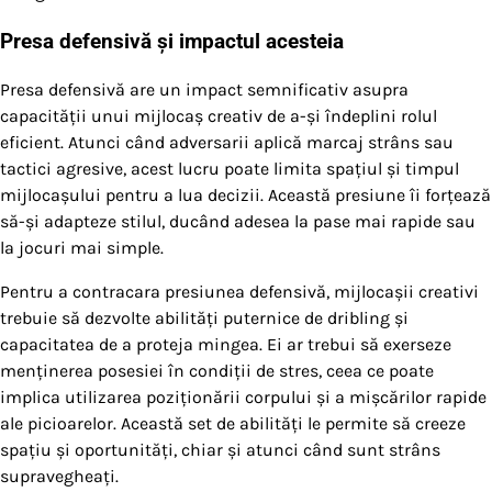
Presa defensivă și impactul acesteia
Presa defensivă are un impact semnificativ asupra
capacității unui mijlocaș creativ de a-și îndeplini rolul
eficient. Atunci când adversarii aplică marcaj strâns sau
tactici agresive, acest lucru poate limita spațiul și timpul
mijlocașului pentru a lua decizii. Această presiune îi forțează
să-și adapteze stilul, ducând adesea la pase mai rapide sau
la jocuri mai simple.
Pentru a contracara presiunea defensivă, mijlocașii creativi
trebuie să dezvolte abilități puternice de dribling și
capacitatea de a proteja mingea. Ei ar trebui să exerseze
menținerea posesiei în condiții de stres, ceea ce poate
implica utilizarea poziționării corpului și a mișcărilor rapide
ale picioarelor. Această set de abilități le permite să creeze
spațiu și oportunități, chiar și atunci când sunt strâns
supravegheați.