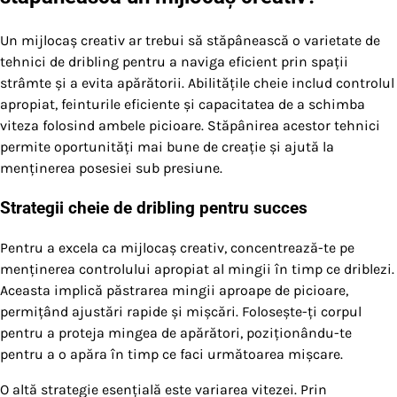
Un mijlocaș creativ ar trebui să stăpânească o varietate de
tehnici de dribling pentru a naviga eficient prin spații
strâmte și a evita apărătorii. Abilitățile cheie includ controlul
apropiat, feinturile eficiente și capacitatea de a schimba
viteza folosind ambele picioare. Stăpânirea acestor tehnici
permite oportunități mai bune de creație și ajută la
menținerea posesiei sub presiune.
Strategii cheie de dribling pentru succes
Pentru a excela ca mijlocaș creativ, concentrează-te pe
menținerea controlului apropiat al mingii în timp ce driblezi.
Aceasta implică păstrarea mingii aproape de picioare,
permițând ajustări rapide și mișcări. Folosește-ți corpul
pentru a proteja mingea de apărători, poziționându-te
pentru a o apăra în timp ce faci următoarea mișcare.
O altă strategie esențială este variarea vitezei. Prin