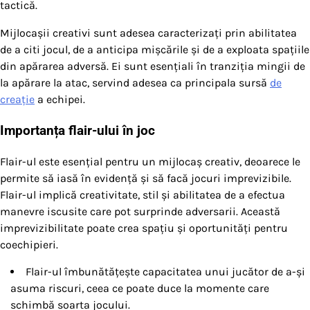
tactică.
Mijlocașii creativi sunt adesea caracterizați prin abilitatea
de a citi jocul, de a anticipa mișcările și de a exploata spațiile
din apărarea adversă. Ei sunt esențiali în tranziția mingii de
la apărare la atac, servind adesea ca principala sursă
de
creație
a echipei.
Importanța flair-ului în joc
Flair-ul este esențial pentru un mijlocaș creativ, deoarece le
permite să iasă în evidență și să facă jocuri imprevizibile.
Flair-ul implică creativitate, stil și abilitatea de a efectua
manevre iscusite care pot surprinde adversarii. Această
imprevizibilitate poate crea spațiu și oportunități pentru
coechipieri.
Flair-ul îmbunătățește capacitatea unui jucător de a-și
asuma riscuri, ceea ce poate duce la momente care
schimbă soarta jocului.