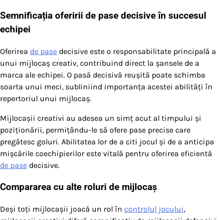
Semnificația oferirii de pase decisive în succesul
echipei
Oferirea
de pase
decisive este o responsabilitate principală a
unui mijlocaș creativ, contribuind direct la șansele de a
marca ale echipei. O pasă decisivă reușită poate schimba
soarta unui meci, subliniind importanța acestei abilități în
repertoriul unui mijlocaș.
Mijlocașii creativi au adesea un simț acut al timpului și
poziționării, permițându-le să ofere pase precise care
pregătesc goluri. Abilitatea lor de a citi jocul și de a anticipa
mișcările coechipierilor este vitală pentru oferirea eficientă
de pase
decisive.
Compararea cu alte roluri de mijlocaș
Deși toți mijlocașii joacă un rol în
controlul jocului
,